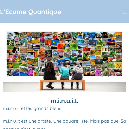
L'Ecume Quantique
m.i.n.u.i.t.
m.i.n.u.i.t et les grands bleus.
m.i.n.u.i.t est une artiste. Une aquarelliste. Mais pas que. Sa
passion c’est la mer.