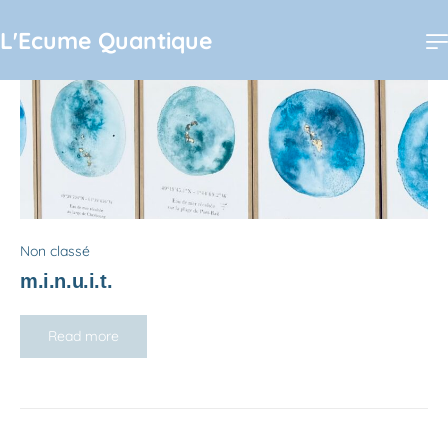
L'Ecume Quantique
Non classé
m.i.n.u.i.t.
Read more